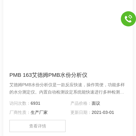
PMB 163艾德姆PMB水份分析仪
艾德姆PMB水份分析仪是一款反应快速，操作简便，功能多样
的水分测定仪。内置自动检测设定系统能快速进行多种检测而
无须进行额外设置。存储系统能有效进行数据存储。PMB灵活
访问次数：
6931
产品价格：
面议
的特性使他在水分测定上表现突出。 同时PMB系列还为水分分
厂商性质：
生产厂家
更新日期：
2021-03-01
析仪开创了新标准。*的USB接口实现了天平的数据直接读取传
输至存储器，而这一过程无须使用任何其他软件。为用户的数
查看详情
据采集提供更多的便利。