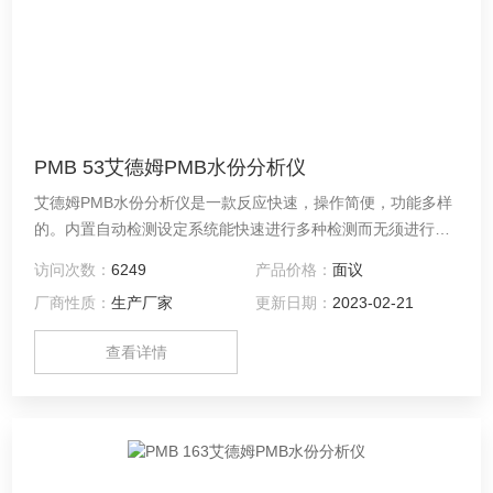
PMB 53艾德姆PMB水份分析仪
艾德姆PMB水份分析仪是一款反应快速，操作简便，功能多样
的。内置自动检测设定系统能快速进行多种检测而无须进行额
外设置。存储系统能有效进行数据存储。灵活的特性使他在水
访问次数：
6249
产品价格：
面议
分测定上表现突出。 同时PMB系列还为水分分析仪开创了新标
厂商性质：
生产厂家
更新日期：
2023-02-21
准。*的USB接口实现了天平的数据直接读取传输至存储器，而
这一过程无须使用任何其他软件。为用户的数据采集提供更多
查看详情
的便利。