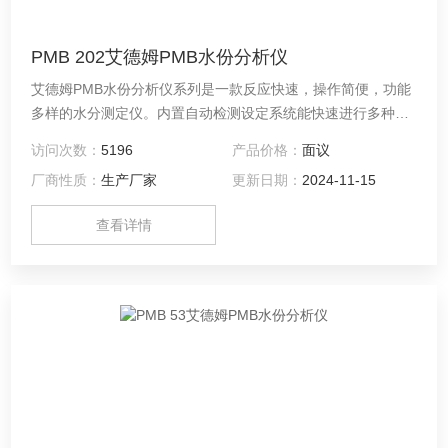
PMB 202艾德姆PMB水份分析仪
艾德姆PMB水份分析仪系列是一款反应快速，操作简便，功能
多样的水分测定仪。内置自动检测设定系统能快速进行多种检
测而无须进行额外设置。存储系统能有效进行数据存储。PMB
访问次数：
5196
产品价格：
面议
灵活的特性使他在水分测定上表现突出。 同时PMB系列还为水
厂商性质：
生产厂家
更新日期：
2024-11-15
分分析仪开创了新标准。*的USB接口实现了天平的数据直接读
取传输至存储器，而这一过程无须使用任何其他软件。为用户
查看详情
的数据采集提供更多的便利。