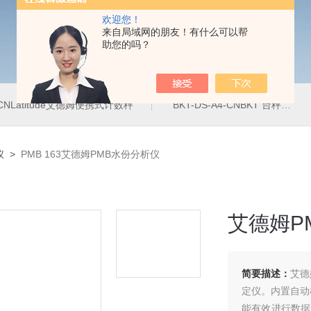
欢迎您！
来自局域网的朋友！有什么可以帮
助您的吗？
4-CNLatitude艾德姆便携式计数秤
BKT-DS-A4-CNBKT 台秤、落地秤
仪
>
PMB 163艾德姆PMB水份分析仪
艾德姆P
简要描述：
艾德
定仪。内置自动
能有效进行数据