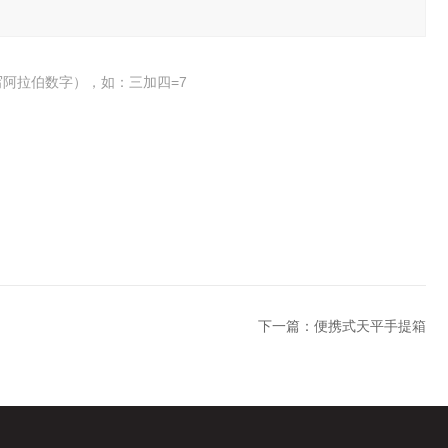
阿拉伯数字），如：三加四=7
下一篇：
便携式天平手提箱