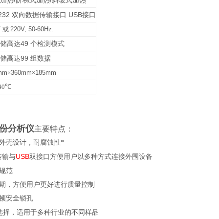
/
/
加热
阶梯式加热
斜坡式加热
232
USB
双向数据传输接口
接口
V
或
220V, 50-60Hz.
49
储高达
个检测模式
99
储高达
组
数据
mm
×
360mm
×
185mm
40
℃
水份分析仪
主要特点：
外壳设计，耐腐蚀性*
USB
传输与
双接口方便用户以多种方式连接外围设备
规范
期，方便用户更好进行质量控制
顿安全锁孔
选择，适用于多种行业的不同样品