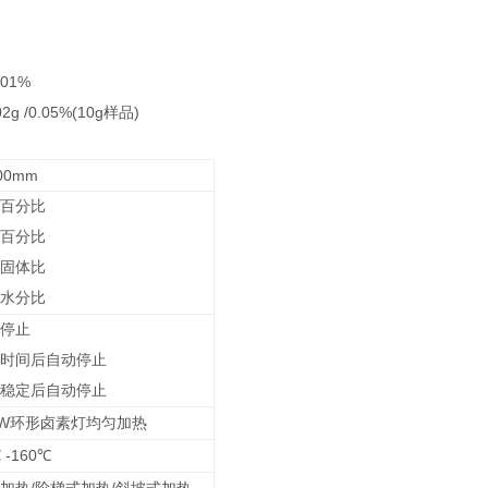
.01%
02g
/0.05%(10g
)
样品
00mm
百分比
百分比
固体比
水分比
停止
时间后自动停止
稳定后自动停止
W
环形卤素灯均匀加热
-160
℃
℃