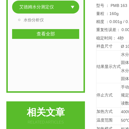
型号 ： PMB 163
艾德姆水分测定仪
量程 ：160g
水份分析仪
精度 ：0.001g / 0
重复性误差：
0.0
查看全部
稳定时间： 4秒
秤盘尺寸
Ø
1
水分
固体
结果显示方式
水分
固体
手动
停止方式
规定
读数
相关文章
加热方式
400
温度范围
50
RELATED ARTICLES
加热模式