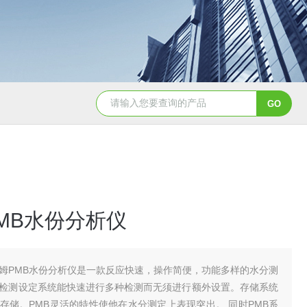
BCT-DS-A4-CNBCT 平台、落地计数秤
AE504-DS-
MB水份分析仪
姆PMB水份分析仪是一款反应快速，操作简便，功能多样的水分测
检测设定系统能快速进行多种检测而无须进行额外设置。存储系统
存储。PMB灵活的特性使他在水分测定上表现突出。 同时PMB系