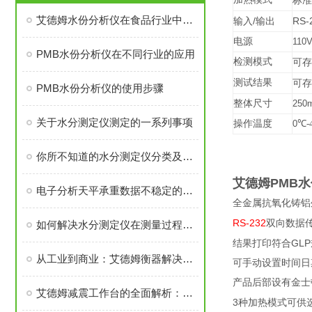
标准
艾德姆水份分析仪在食品行业中的应用与价值
/
RS-
输入
输出
电源
110
PMB水份分析仪在不同行业的应用
检测模式
可存
测试结果
可
存
PMB水份分析仪的使用步骤
整体尺寸
250
关于水分测定仪测定的一系列事项
操作温度
0
℃
-
你所不知道的水分测定仪分类及原理
艾德姆PMB
电子分析天平承重数据不稳定的情况下该怎么处理呢？
全金属抗氧化铸铝
RS-232
双向数据
如何解决水分测定仪在测量过程中存在的误差
GLP
结果打印符合
从工业到商业：艾德姆衡器解决方案的多元化应用
可手动设置时间日
产品后部设有金士
艾德姆减震工作台的全面解析：从原理到实际应用的深入解读
3
种加热模式可供