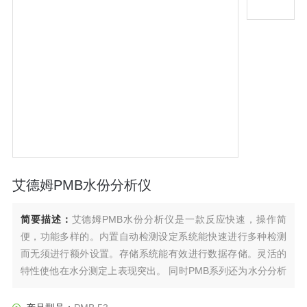
艾德姆PMB水份分析仪
简要描述：
艾德姆PMB水份分析仪是一款反应快速，操作简
便，功能多样的。内置自动检测设定系统能快速进行多种检测
而无须进行额外设置。存储系统能有效进行数据存储。灵活的
特性使他在水分测定上表现突出。 同时PMB系列还为水分分析
仪开创了新标准。*的USB接口实现了天平的数据直接读取传输
至存储器，而这一过程无须使用任何其他软件。为用户的数据