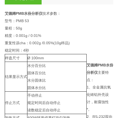
艾德姆PMB水份分析仪
技术参数：
型号：PMB 53
量程：50g
精度：0.001g / 0.01%
重复性误cha：0.002g /0.05%(10g样品)
稳定时间：4秒
秤盘尺寸
Ø 100mm
艾德姆PMB水份
水分百分比
分析仪
主要特
固体百分比
结果显示方式
点：
水分固体比
1、全金属抗氧
固体水分比
化铸铝外壳设
手动停止
计，耐腐蚀性
停止方式
规定时间后自动停止
*。
读数稳定后自动停止
2、RS-232双向
加热方式
400W环形卤素灯均匀加热