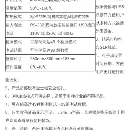
数据传输与USB
温度范围
50℃ -160℃
双接口方便用户
加热模式
标准加热/阶梯式加热/斜坡式加热
以多种方式连接
输入/输出
RS-232 双向数据传输接口 USB接口
外围设备。
电源
110V 或 220V, 50-60Hz.
3、结果打印符
检测模式
可存储高达49 个检测模式
合GLP规范。
测试结果
可存储高达99 组数据
4、可手动设置
整体尺寸
250mm×360mm×185mm
时间日期，方便
操作温度
0℃-40℃
用户更好进行质
量控制。
5、产品后部设有金士顿安全锁孔。
6、3种加热模式可供选择，适用于多种行业的不同样品。
7、可存储高达49种检测模式与99组测试数据。
8、超大背亮液晶显示屏设计，24mm字高，量程跟踪指示条便于用
户直观查看量程使用情况。
9、语、法语、西班牙语和德语四种语言可供选择。