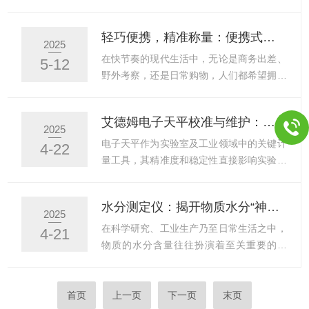
禁超过台秤的最大称...
称重的灵活性。随着科技的不断进步，便携
往往是许多活动的关键环节。然而，传统的
式天平应运而生，它以其轻巧便携、高效精
大型天平体积庞大、携带不便，难以满足随
轻巧便携，精准称量：便携式天平的实用之选
准的特点，开启了高效称重的便捷之旅。便
时随地的称量需求。便携式天平的出现，以
2025
携式天平的设计充分考虑了用户在不同场景
其小巧的体积、轻便的重量和精准的称量功
在快节奏的现代生活中，无论是商务出差、
5-12
下的使用需求。它打破了传统天平的局限
能，为人们带来了便捷体验，成为现代生活
野外考察，还是日常购物，人们都希望拥有
性，将称重设备的体积和重量大...
中的实用小助手。便携式天平的设计充分考
一款轻巧便携且精准称量的工具。便携式天
虑了用户的使用场景和需求。它体积小巧，
平以其设计和实用的功能，满足了人们对于
艾德姆电子天平校准与维护：延长寿命的必要技能
能够轻松放入背包、手提包甚至口袋中，无
称量工具的这些需求，成为越来越多人的实
2025
论是在户外露营时准备食材，还是在实验室
用之选。一、轻巧便携，易于携带此天平的
电子天平作为实验室及工业领域中的关键计
4-22
外进行现场采样，都能随时随地提供精准的
最大特点是其轻巧便携的机身设计。与传统
量工具，其精准度和稳定性直接影响实验结
称量服务。这种便携性使得...
天平相比，便携式天平的体积更小，重量更
果或生产质量。艾德姆电子天平凭借高精
轻，可以轻松放入背包或手提袋中，方便随
度、耐用性及智能化设计，在市场中占据重
水分测定仪：揭开物质水分“神秘面纱”的仪器
身携带。无论是在户外进行科考、在市场进
要地位。然而，要确保其长期稳定运行，校
2025
行购物，还是在实验室进行实验，天平都能
准与维护是重要的环节。以下从校准方法、
在科学研究、工业生产乃至日常生活之中，
4-21
随时随地提供称量服务，极大地提高了工作
维护技巧及常见问题处理三方面，提供实用
物质的水分含量往往扮演着至关重要的角
效率和便利性。二、精准称...
指南。一、校准方法：精准测量的基础1.内
色。从食品的保质期到药品的纯度，从土壤
校(自动校准)适用场景：环境温度变化小、
的肥力到纺织品的品质，水分含量的精准测
日常使用后快速校准。操作步骤：预热：接
定都是重要的一环。而揭开物质水分“神秘
首页
上一页
下一页
末页
通电源后，预热2-3小时(或按说明书要求)。