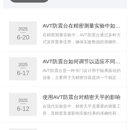
称量和动物/动态称重等10种称重功能。量程跟踪系统能反
映可用称重范围和实际使用称量能力间的关系。天平还具
备了16种称量单位，一个用户自定义单位，全金属外壳，
AVT防震台在精密测量实验中如何发挥优势？
2025
RS-232双向数据传输接口，底部称重功能等。艾德姆衡器
在精密测量实验中，AVT防震台通过多种方
6-20
制作和销售的精密天平和秤，主要应用于实验室，教育，
式发挥显著优势，确保实验数据的准确性和
工业，零售，畜牧兽...
可靠性：1.高效隔震采用被动机械式抗震动
机制，能够有效隔离外部振动干扰，包括低
AVT防震台如何调节以适应不同重量的天平？
频和高频振动。这种设计可以显著减少机械
2025
设备运转、人员走动甚至微风等引起的振动
AVT防震台是一种专门设计用于隔离振动的
6-17
对精密仪器的影响，从而确保测量设备在稳
设备，主要用于为精密仪器提供一个稳定、
定的环境中运行。2.提高测量精度通过减少
无振动的工作环境。它能够有效减少或消除
振动干扰，AVT防震台能够显著提高精密测
来自地面、建筑物或其他外部源的振动干
使用AVT防震台对精密天平的影响
量仪器的精度和灵敏度。例如，在使用高倍
扰，从而确保仪器的测量精度和操作稳定
2025
显微镜、原子力显微镜（AFM）或扫描隧道
性。AVT防震台的设计理念始终围绕着用户
在现代实验室中，精密天平是重要的测量工
6-12
显微镜（STM）等设备时，AVT防震台可以
的需求展开。其高效、稳定、易用的特性，
具，其精度直接影响实验结果的准确性和可
确保图像清...
不仅显著提高了实验效率，降低了因振动导
靠性。然而，精密天平对环境要求ji高，尤
致的误差与失败率，还为科研人员与工程师
其是对振动的敏感性ji高。振动会导致天平