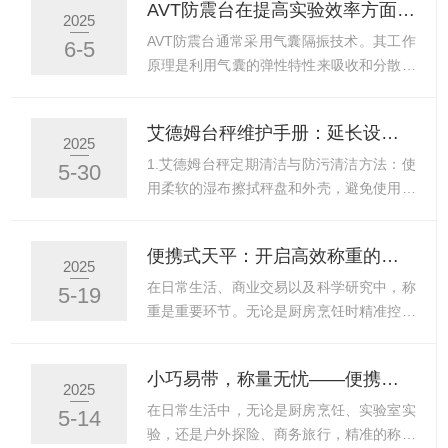
AVT防震台在提高实验效率方面有哪些具体优势？
创造了一个更加舒适、便捷的工作环境。通
读数波动，甚至无法稳定测量，从而影响实
2025
过减少仪器的维护成本和延长设备使用寿
验效率和数据准确性。因此，使用AVT防震
AVT防震台通常采用气囊隔振技术。其工作
6-5
命，防震台也为实验室与企业带来了可观的
台来为精密天平提供稳定的测量环境显得尤
原理是利用气囊的弹性特性来吸收和分散振
经济效益。AVT防震台可以...
为重要。一、原理与优势AVT防震台是一种
动能量。气囊内部充满气体（通常是空
专业的隔振设备，其核心原理是通过气囊隔
气），当外部振动传递到防震台时，气囊会
艾德姆台秤维护手册：延长设备寿命的5大关键保养技巧
振系统来吸收和分散振动。该系统利用气垫
发生微小的形变，将振动能量转化为气囊的
2025
的弹性特性，将地面或环境中的振动能量转
弹性变形能，从而减少振动的传递。AVT防
1.艾德姆台秤定期清洁与防污清洁方法：使
5-30
化为气垫的微小形变，从而显著降低振动的
震台在提高实验效率方面具有显著的优势，
用柔软的湿布擦拭秤盘和外壳，避免使用化
传递。AVT防震...
主要体现在以下几个方面：1.快速稳定，减
学清洁剂，防止腐蚀。确保秤盘表面干燥，
少等待时间采用减震技术，能够快速将振动
防止残留物质影响称量准确性。防污措施：
便携式天平：开启高效称重的便捷之旅
降至zui低，从而显著缩短显微镜等设备的
定期检查秤体密封部位，如防水面皮是否破
2025
稳定时间。这意味着实验人员可以更快地开
裂、底座是否破损，及时更换密封条，防止
在日常生活、商业交易以及科学研究中，称
5-19
始操作，减少因设备稳定所需的时间，从而
潮气侵入。2.定期校准确保精度校准频率：
重是重要环节。无论是厨房烹饪时精准控制
提高实验的整体效率。...
根据使用频率，建议每月或每季度进行一次
食材用量，还是实验室里精确测量药品剂
校准，确保测量精度。校准步骤：遵循用户
量，亦或是商业活动中确保货物重量的准确
小巧易带，称量无忧——便携式天平的便捷魅力
手册中的校准指南，使用标准砝码进行外部
性，称重设备都发挥着关键作用。然而，传
2025
校准，确保校准环境稳定，避免震动和温度
统的台式天平体积庞大、不便携带，往往只
在日常生活中，无论是厨房烹饪、实验室实
5-14
波动。3.避免超载与正确使用称重限制：严
能在固定场所使用，这在很大程度上限制了
验，还是户外探险、商务旅行，精准的称量