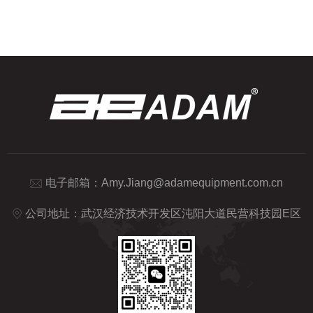
面纱”的关键，正是一门科学仪器——水分
水平调整：确保天平水平仪气泡居中。归
测定仪。水分测定仪，顾名思义，是一种专
零：清空秤盘，待显...
门用于测量物质中水分含量的仪器。它基于
不同的测量原理，如热解重量法、红外线加
热法、卡尔费休滴定法等，能够针对不同形
态、不同性质的物质，提供快速、准确的水
分含量分析。这些原理各有千秋，热解重量
法通过加热样品使其水分蒸发...
电子邮箱：
Amy.Jiang@adamequipment.com.cn
公司地址：武汉经济技术开发区沌阳大道民营科技园E区