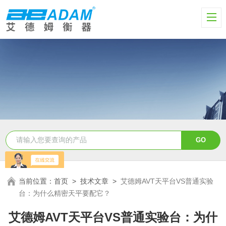
当前位置：
首页
>
技术文章
>
艾德姆AVT天平台VS普通实验
台：为什么精密天平要配它？
艾德姆AVT天平台VS普通实验台：为什