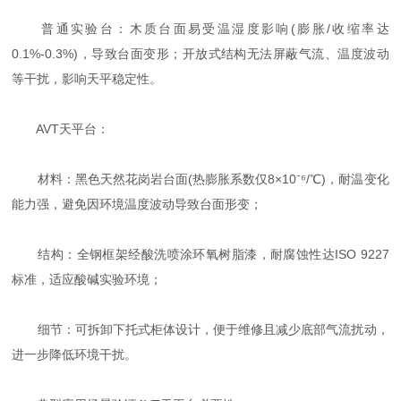
普通实验台：木质台面易受温湿度影响(膨胀/收缩率达
0.1%-0.3%)，导致台面变形；开放式结构无法屏蔽气流、温度波动
等干扰，影响天平稳定性。
AVT天平台：
材料：黑色天然花岗岩台面(热膨胀系数仅8×10⁻⁶/℃)，耐温变化
能力强，避免因环境温度波动导致台面形变；
结构：全钢框架经酸洗喷涂环氧树脂漆，耐腐蚀性达ISO 9227
标准，适应酸碱实验环境；
细节：可拆卸下托式柜体设计，便于维修且减少底部气流扰动，
进一步降低环境干扰。