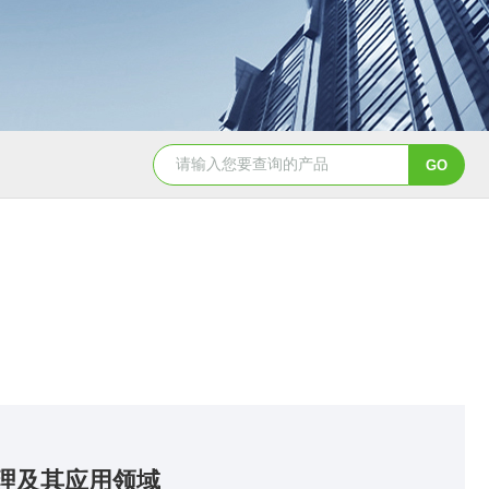
BCT-DS-A4-CNBCT 平台、落地计数秤
AE504-DS-
理及其应用领域