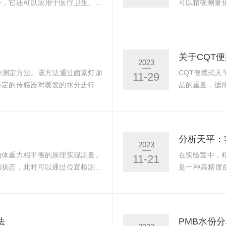
外，它还可以应用于医疗卫生、食
可以精确测量
装运和收货部、仓库以及生产提供
据支持。日常
优化单位重量，对容器中的产品进
醇，轻轻擦拭
可以变换颜色来显示样品是否超出预
于湿润的布或
多种产品的查找和单重数据，有效
查天平的传感
关于CQT
2023
..
但要使用适当的
分测定方法。该方法通过卤素灯加
CQT便携式
11-29
特定的传感器对蒸发的水分进行测
品的重量，适
高，且适用于各种不同类型的样
等。CQT便
主要涉及化工、食品、制药、农业
等。它采用创
测定化工原料、催化剂、颜料等物
高精度的称重
。在食品行业，PMB水份分析仪
同的称重需求
分析天平：
2023
类等，以控...
影响，例如使用
物体重力相平衡的原理实现测量。
在实验室中，
11-21
衡状态，此时可以通过位置检测器
是一种高精度
自动补偿电路使其电流变化以数字
具。一、分析
艾德姆计数秤采用先进的称重传感
性、高易用性
数的准确性和一致性。2.稳定性
电子技术和传
，可以在各种环境下保持精确的测
化操作：具有
法
PMB水份