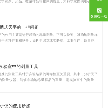
化学试剂、药品、微量样品等物体的质量，为科学家提供准确的数
保养：1.清洁天平：定期使用软布或棉球蘸取适量的乙醇或异丙
天平的表面和各个部位，以确保没有灰尘和污垢。注意不要使用过
微信扫一扫
棉球，以免水分残留在天平内部引起问题。2.检查传感器：定期检
器是否清洁，确保没有异物或污染。如有必要，可以清洁传感器，
便携式天平的一些问题
清洁剂并遵循生产商的指导。3.校准天平：根据...
天平的作用主要是进行精确的称重测量。它可以快速、准确地测量样
用于各种行业和场景，如科学课堂或实验室、工业生产、质量控制
携式天平具有多种优点，例如便携、易于操作、精确度高、稳定性好
新的可堆叠设计，节省了空间，方便携带和存储。同时，它还具有
能力和快速稳定的性能，能够提供准确的测量结果，适用于各种不
。一些问题：1.精度问题：便携式天平的精度通常受到多种因素的
实验室中的测量工具
环境、操作方法、测量范围等。为了获得更准...
精准的测量工具对于实验结果的可靠性至关重要。其中，分析天平
的测量仪器，能够准确地称量样品的重量，是实验室中的测量工
天平的特点分析天平是一种精密的电子天平，具有高精度、高稳定
等优点。以下是分析天平的几个主要特点：高精度：采用了先进的
感器，能够准确地测量样品重量，具有ji高的分辨率和重复性。智能
自动校准、自动温度补偿、自动去皮等功能，能够自动修正测量误
分析仪的使用步骤