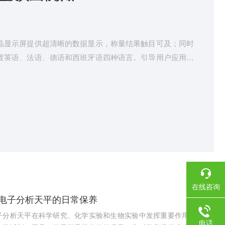
晶显示屏提供超清晰的数据显示，称量结果触目可及；同时
置英语、法语、德语和西班牙语四种语言。引导用户应用功
量和动物/动态称重等10种称重功能。量程跟踪系统能反映
的关系。天平还具备了16种称量单位，一个用户自定义单
据传输接口，底部称重功能等。艾德姆衡器制作和销售的精密天
，零售，畜牧兽...
在线咨询
电子分析天平的日常保养
子分析天平在科学研究、化学实验和生物实验中发挥重要作用。它
电话