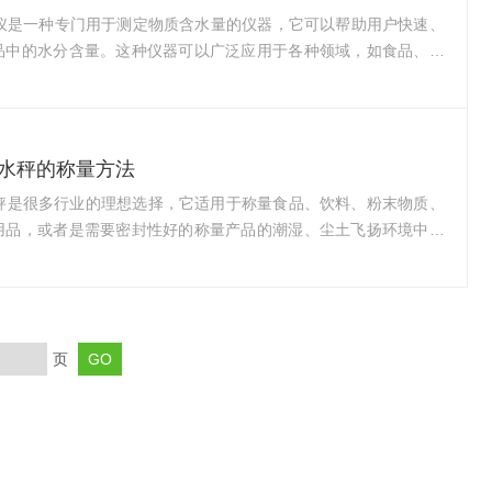
准确性。多功能显示：配备大屏幕液晶显示屏，可...
析仪是一种专门用于测定物质含水量的仪器，它可以帮助用户快速、
品中的水分含量。这种仪器可以广泛应用于各种领域，如食品、药
业、烟草等，帮助用户控制产品质量、生产过程和研发等。一般来
B水份分析仪需要遵循以下步骤：1.准备样品：选择具有代表性的样
干净、无杂质，并且具有足够的数量。2.准备仪器：按照说明书的
B水份分析仪准备好。确保所有的部件都已正确安装，并且仪器处于
or防水秤的称量方法
态。3.校准仪器：在使用PMB水份分...
or防水秤是很多行业的理想选择，它适用于称量食品、饮料、粉末物质、
用品，或者是需要密封性好的称量产品的潮湿、尘土飞扬环境中。
量后去除任何残留颗粒，从而减少交叉污染的可能性，去除污垢，
细菌、霉菌或其他毒素的生长。具有防水能力，不锈钢结构方便清
湿、多尘环境的理想选择。使用Gladiator防水秤的方法：1.选择
，防水秤需要放在平稳的工作面上，以确保称重的准确性。2.打开
页
要插上电源并打开电源开...