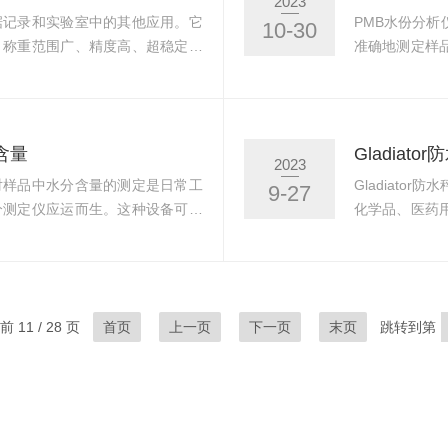
2023
艾德姆计数...
差，保证测量的
据记录和实验室中的其他应用。它
PMB水份分
10-30
、称重范围广、精度高、超稳定、
准确地测定样
应用于实验室、食品、医药、化
品、化工、农
用于化学反应过程中的称重和质量
说，使用PM
料的称重和质量控制。校准步骤：
品，确保样品
到水平位置，如果天平不水平，不
要求，将PM
含量
Gladiat
2023
.预热：在使用...
清洁、干燥的状
对样品中水分含量的测定是日常工
Gladiat
9-27
分测定仪应运而生。这种设备可以
化学品、医药
过程控制和产品质量把关提供重要
这样可以在称
通过不同的方法如干燥法、蒸馏
并有助于消除
这些方法的原理和应用各有特点，
洗，使其成为潮
围以及对准确性和操作便利性的要
平稳的工作面
 11 / 28 页
首页
上一页
下一页
末页
跳转到第
样品至一定温度并...
电源，防水秤需