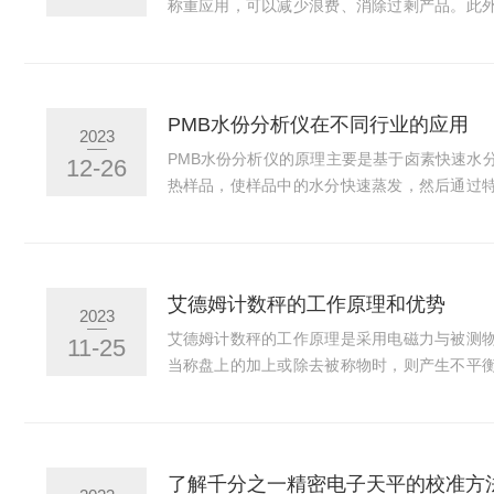
称重应用，可以减少浪费、消除过剩产品。此
品、化工、能源、电子等领域的计数台秤，为
零件计数功能。通过直观的软件跟踪计数，并
行计数。CRUISER系列电子台秤的背光显示
设范围，具有便捷性和直观性。其存储和调取
PMB水份分析仪在不同行业的应用
2023
提高生产和仓库应用中的工作效率。CRUISER系.
PMB水份分析仪的原理主要是基于卤素快速水
12-26
热样品，使样品中的水分快速蒸发，然后通过
量。这种方法的优点在于测量速度快、准确度
品。PMB水份分析仪在不同行业的应用广泛，
等领域。在化工行业，PMB水份分析仪可用于
质的水份含量，以确保产品质量和生产的稳定性
艾德姆计数秤的工作原理和优势
2023
可用于检测食品中的水分含量，如面粉、谷物、肉
艾德姆计数秤的工作原理是采用电磁力与被测
11-25
当称盘上的加上或除去被称物时，则产生不平
检测到线圈在磁钢中的瞬间位移，经过电磁力
方式显示出被测物体重量。优势：1.精度高：
器和测量技术，能够实现高精度的测量，确保计
好：艾德姆计数秤具有优秀的稳定性和可靠性
了解千分之一精密电子天平的校准方