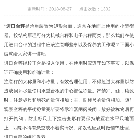
更新时间：2018-08-27 点击次数：1392
*
进口台秤
是承重装置为矩形台面，通常在地面上使用的小型衡
器。按结构原理可分为机械台秤和电子台秤两类，那么我们在使
用进口台秤的过程中应该注意哪些事以及保养的工作呢？下面小
编就给大家讲一讲吧
进口台秤经校正合格投入使用，在使用时应遵守如下事项，以保
证正确使用和准确计量：
注意秤的大称量和小称量，有效合理使用，不得超过大称量以防
造成损坏尽量使用承重台板的中心部位称量。严禁冲、砸，读数
时，注意标尺和增砣的量值相加；主、副标尺的量值相加。随时
观察空秤的平衡称量完毕要将示准器闸阀关闭，放好被称物后再
打开闸阀，防止标尺上下撞击变形秤要保持放置在水平尺地面
上，四轮不得有悬空或不着实情况。如发现应及时做铺垫处理。
进口台秤的维护保养