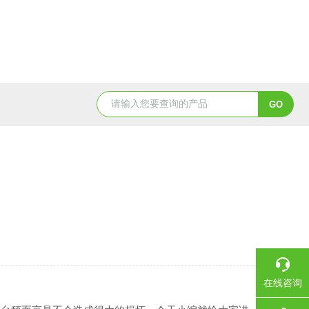
BCT-DS-A4-CNBCT 平台、落地计数秤
AE504-DS-
在线咨询