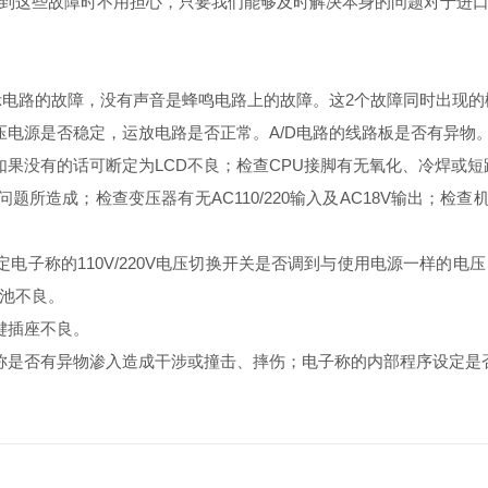
到这些故障时不用担心，只要我们能够及时解决本身的问题对于进
显示电路的故障，没有声音是蜂鸣电路上的故障。这2个故障同时出现
压电源是否稳定，运放电路是否正常。A/D电路的线路板是否有异物
如果没有的话可断定为LCD不良；检查CPU接脚有无氧化、冷焊或短
所造成；检查变压器有无AC110/220输入及AC18V输出；检
电子称的110V/220V电压切换开关是否调到与使用电源一样的
池不良。
键插座不良。
称是否有异物渗入造成干涉或撞击、摔伤；电子称的内部程序设定是