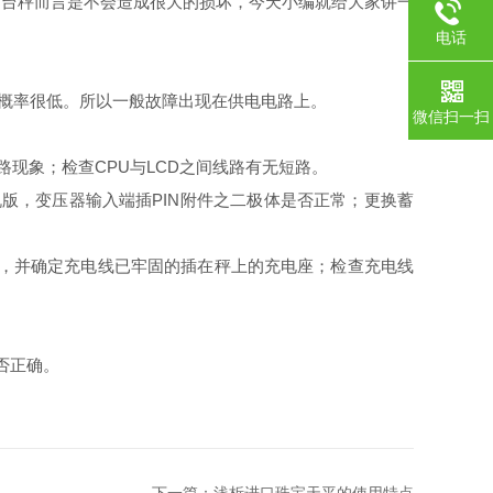
口台秤而言是不会造成很大的损坏，今天小编就给大家讲一
电话
的概率很低。所以一般故障出现在供电电路上。
微信扫一扫
。
路现象；检查CPU与LCD之间线路有无短路。
查机版，变压器输入端插PIN附件之二极体是否正常；更换蓄
电压，并确定充电线已牢固的插在秤上的充电座；检查充电线
否正确。