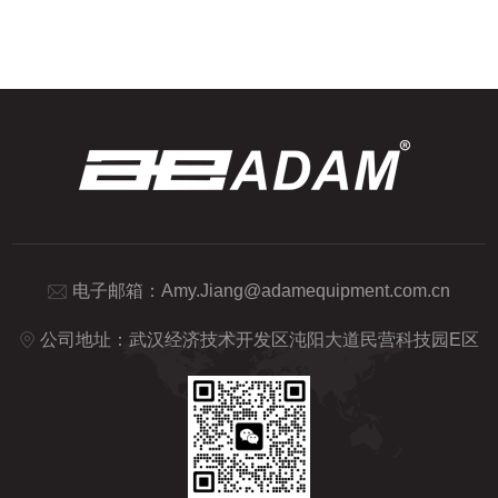
准砝码进行多次重复测试，记录每次测试的
定性和反应过程具有重要意义。例如，在化
称重结果，并计算其平均值、偏差和重复性
学实验中，通过测定反应物...
误差。测试条件：在恒温恒湿环境下进行测
试，确保测试过程中无外界干扰因素。同
时，对计数秤进行预热和校准，以确保其处
于最佳工作状态。三、精准度测试结果经过
多次测试，艾德姆计数秤的精准度表现优
异。在标准砝码测试下，其称重...
电子邮箱：
Amy.Jiang@adamequipment.com.cn
公司地址：武汉经济技术开发区沌阳大道民营科技园E区