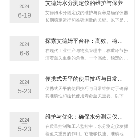
艾德姆水分测定仪的维护与保养
保持稳定的性能。同时，平台秤还具备防
平台秤凭借其智能称重技术和轻松管理的特
2024
水、防尘等特性，使其能够在恶劣的户外环
点，为这一领域带来了革命性的变革。艾德
艾德姆水分测定仪的维护与保养是确保仪器
6-19
境中正常工作，为各种应用提供了广泛的适
姆平台秤，作为一款先进的智能称重设备，
长期稳定运行和准确测量的关键。以下是根
应性。除了稳定性和耐用性，平...
不仅具备高精度、高效率的称重功能，还融
据参考文章中的相关信息，为艾德姆水分测
入了多项智能化技术，使得称重过程更加便
定仪提供的维护与保养建议：一、日常维护
探索艾德姆平台秤：高效、稳定的称重解决方案
捷、高效。无论是大型货物还是小型包裹，
保持环境适宜：仪器应放置在避光处，室内
2024
平台秤都能迅速准确地给出重量数据，大大
温度控制在5℃~35℃之间。避免将仪器安
在现代工业生产与物流管理中，称重环节扮
6-6
提高了物流和仓储工作的效率。除了基本的
装在高湿度、高功率波动以及有腐蚀性气体
演着至关重要的角色。一个高效、稳定的称
称重功能外，艾德姆平台秤...
的环境中。定期清洁：使用软布和稀释的清
重解决方案不仅能提高工作效率，还能确保
洁剂擦拭仪器外壳和显示屏，确保仪器外观
数据的准确性和可靠性。艾德姆平台秤凭借
便携式天平的使用技巧与日常维护
整洁。对于进样室和加热装置等关键部件，
其性能和可靠性，成为了众多企业和行业的
2024
使用专用工具和清洁剂进行深度清洁，去除
称重设备。艾德姆平台秤以其高效性而闻
便携式天平的使用技巧与日常维护对于确保
5-23
污垢和残留物。及时更换配件：定期检查并
名。其设计合理，结构紧凑，能够快速准确
其准确性和延长使用寿命至关重要。以下是
更换硅胶垫、干燥硅胶等...
地完成称重任务。无论是在生产线上对原材
关于便携式天平的使用技巧与日常维护的一
料进行称重，还是在仓库中对货物进行盘
些建议：一、使用技巧放置与调平：使用
维护与优化：确保水分测定仪长期稳定运行的关键
点，平台秤都能迅速给出精确的测量结果。
前，应将天平放置在平稳、水平的工作台
2024
这种高效性不仅提高了工作效率，还减少了
上，并调节天平底部的平衡螺丝，使天平处
在质量控制和工艺监控中，水分测定仪发挥
5-23
人为错误的发生，为企业节省了宝贵的时间
于水平状态。清洁与干燥：确保天平在使用
着至关重要的作用。它能够快速、准确地测