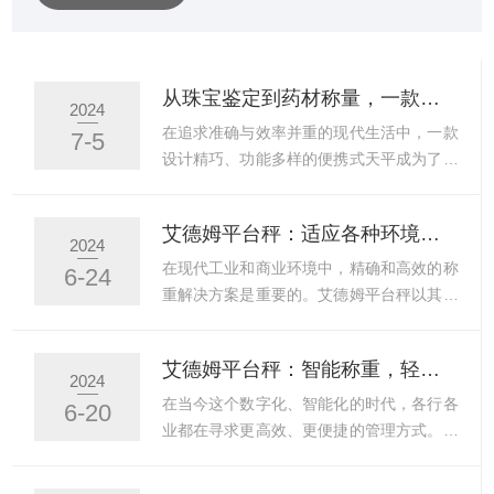
称量和动物/动态称重等10种称重功能。量程跟踪系统能反
映可用称重范围和实际使用称量能力间的关系。天平还具
备了16种称量单位，一个用户自定义单位，全金属外壳，
从珠宝鉴定到药材称量，一款便携式天平的多重用途
2024
RS-232双向数据传输接口，底部称重功能等。艾德姆衡器
在追求准确与效率并重的现代生活中，一款
7-5
制作和销售的精密天平和秤，主要应用于实验室，教育，
设计精巧、功能多样的便携式天平成为了众
工业，零售，畜牧兽...
多行业与日常生活中的得力助手。它不仅局
限于某一特定领域，而是以其优的灵活性和
艾德姆平台秤：适应各种环境，满足多样化需求
准确性，在珠宝鉴定、药材称量等多个场景
2024
中发挥着不可替代的作用。在珠宝鉴定领
在现代工业和商业环境中，精确和高效的称
6-24
域，每一颗宝石的重量都是其品质与价值评
重解决方案是重要的。艾德姆平台秤以其性
估的重要依据。便携式天平以其小巧轻便的
能和适应性，成为了市场上备受青睐的称重
特点，让鉴定师能够轻松携带至现场或客户
设备。无论是工业生产、物流运输还是商业
艾德姆平台秤：智能称重，轻松管理
处，即时进行精确测量。其高精度的传感器
零售，艾德姆平台秤都能满足多样化的需
2024
确保了即便是微小的重量差异也能被准确捕
求，并在各种环境下稳定工作。艾德姆平台
在当今这个数字化、智能化的时代，各行各
6-20
捉，为珠宝鉴定提供了可靠的数据支持，让
秤采用了先进的技术和高质量的材料制造而
业都在寻求更高效、更便捷的管理方式。在
每一件珠宝都能得到最公正、...
成，确保了其稳定性和耐用性。其坚固的结
物流和仓储领域，称重环节尤为关键，它关
构和防滑设计使得在繁忙的工业环境中也能
乎着货物运输的准确性和成本效益。艾德姆