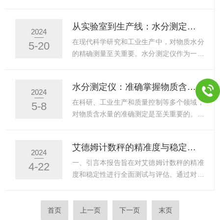
和资源。除了高效性，艾德姆平...
前是清洁和干燥的。如有灰尘或其他杂物，
量出样品中的水分含量，为生产提供关键数
应使用软毛刷轻轻清扫干净。预热与校准：
据支持。然而，要确保水分测定仪能够长期
从实验室到生产线：水分测定仪的广泛适用性
根据天平的说明书，进行适当的预热和校
稳定运行，并进行适当的维护与优化是不可
2024
准。这有助于提高天平的准确性和稳定性。
少的。首先，定期的维护工作是保证水分仪
在现代科学研究和工业生产中，对物质水分
5-20
正确使用：在称量过程中，应遵循天平的使
性能稳定的基础。这包括清理传感器、检查
的精确测量至关重要。水分测定仪作为一种
用规程。例如，不能用手直接接触...
连接线路、更换磨损的部件等。清理传感器
专业的测量设备，不仅广泛应用于实验室的
能够去除积累的污垢和残留物，保证测量精
科研工作中，而且在生产线上也发挥着重要
水分测定仪：准确掌握物质含水量的关键工具
度；检查连接线路能够确保数据传输的准确
的作用。其广泛适用性体现在多个方面，下
2024
性和稳定性；更换磨损的部件则能够防止设
面我们将从实验室到生产线两个领域来探
在科研、工业生产和质量控制等多个领域，
5-8
备因老化而出现故障。其次，校准工作是确
讨。在实验室中，水分测定仪是科研工作者
对物质含水量的准确测定是至关重要的。水
保水分测定仪准确性的重要...
的重要工具。无论是在化学、生物、食品科
分测定仪作为一种专业的测量工具，以其高
学，还是在医药、农业等领域，都需要对物
精度、高效率的特点，成为了掌握物质含水
艾德姆计数秤的精准度与稳定性测试报告
质的水分含量进行精确测量。水分测定仪通
量的关键工具。水分测定仪的工作原理基于
2024
过不同的测量原理和技术，如卡尔·费休
物质中水分与特定试剂或物理条件的相互作
一、引言本报告旨在对艾德姆计数秤的精准
4-22
法、红外干燥法、微波干燥法等，可以快
用。通过测量这种相互作用的结果，仪器能
度和稳定性进行全面测试与评估。通过对该
速、准确地测量出物质的水分含量...
够准确计算出物质的含水量。这种测量方式
计数秤在不同条件下的性能表现进行量化分
不仅快速，而且准确度高，为科研工作者和
析，以验证其在实际应用中的可靠性和准确
工业生产者提供了可靠的数据支持。在科研
性。二、测试方法与条件测试方法：采用标
首页
上一页
下一页
末页
领域，水分测定仪对于研究物质的性质、稳