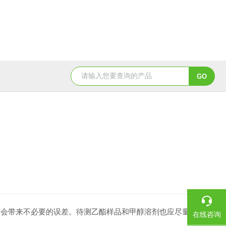
BCT-DS-A4-CNBCT 平台、落地计数秤
AE504-DS-
，会带来不必要的误差。待测乙酯样品和甲醇溶剂也应尽量
在线咨询