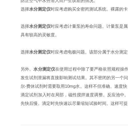
防止空气中水分溶入而产生误差的情况。
选择
水分测定仪
时应考虑购买全密闭测试系统。裸露的卡
选择
水分测定仪
时应考虑计量泵的寿命问题。计量泵是属
具有较高的灵敏度。
选择
水分测定仪
时应考虑电极问题。该部分属于水分测定
另外。
水分测定仪
在使用过程中除了要严格依照规程操作
发生试剂泄漏将直接影响测试结果。其不密闭的另一个问
尔-费休试剂时需要取用10mg水。这样不但准确、速
滴定试剂加入时在局部，磁性搅拌速度调整。反应池中。
先快后慢。滴定时先快速以尽量缩短试验时间。这样可提