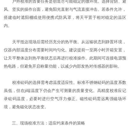
户外校准的首要任务是创造尽可能稳定的微环境。选择背阴、避
风、坚实的操作台面，避免阳光直射与气流直接冲击。若条件允许，
搭建临时遮阳棚或使用便携式防风罩，将天平置于相对稳定的温区
内。
天平抵达现场后需经历充分的热平衡。从运输状态到静置环境，
仪器内部温度分布需要时间均匀化。建议提前一至两小时开箱安置，
让天平整体达到热平衡状态后再进行校准操作。此期间可连接电源预
热电路，但避免开启称量功能，以减少内部发热对传感器的影响。
校准砝码的选择需考虑温度适应性。标准不锈钢砝码的温度系数
虽低，但在ji端温度下仍会产生可测量的质量变化。高精度校准应记
录砝码温度，必要时进行空气浮力修正。磁性砝码需远离强磁场环
境，避免磁化状态改变。
三、现场校准方法：适应约束条件的策略