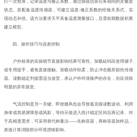
行一次校准，记录温度与修正系数，通过插值估算任务期间的灵敏度
状态。若配备温度传感器，可建立温度-修正系数的经验关系式，实
现动态补偿。该方法要求天平具备温度测量接口，且需前期数据积累
建立模型。
四、操作技巧与误差控制
户外校准的实操细节直接影响结果可靠性。加载砝码应使用镊子
或专用提手，避免直接接触。加载动作轻柔，防止冲击载荷损伤传感
器。读数稳定判据需适当放宽，承认户外环境噪声的存在，但应排除
明显的异常跳变。
气流控制是另一关键。即使微风也会导致毫克级读数波动。利用
身体或简易屏障形成风影，等待示值进入统计稳定区间后再记录。对
于高精度需求，可采用替代称量法——先称容器，再称容器加样品，
差值计算消除部分环境漂移影响。