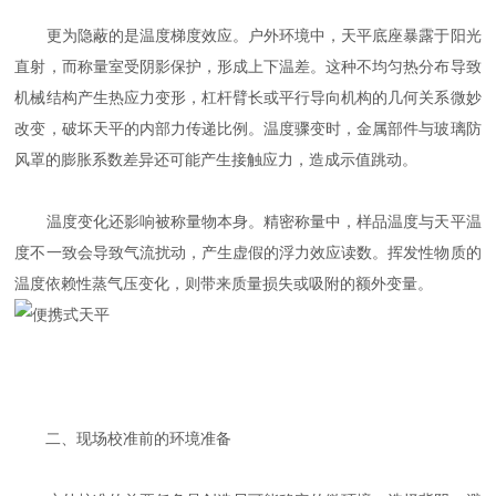
更为隐蔽的是温度梯度效应。户外环境中，天平底座暴露于阳光
直射，而称量室受阴影保护，形成上下温差。这种不均匀热分布导致
机械结构产生热应力变形，杠杆臂长或平行导向机构的几何关系微妙
改变，破坏天平的内部力传递比例。温度骤变时，金属部件与玻璃防
风罩的膨胀系数差异还可能产生接触应力，造成示值跳动。
温度变化还影响被称量物本身。精密称量中，样品温度与天平温
度不一致会导致气流扰动，产生虚假的浮力效应读数。挥发性物质的
温度依赖性蒸气压变化，则带来质量损失或吸附的额外变量。
二、现场校准前的环境准备