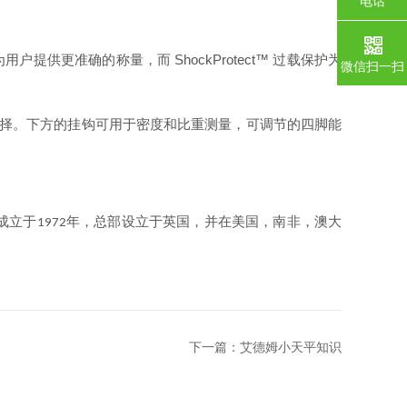
电话
为用户提供更准确的称量，而
ShockProtect™
过载保护为
微信扫一扫
择。下方的挂钩可用于密度和比重测量，可调节的四脚能
成立于
年，总部设立于英国，并在美国，南非，澳大
1972
下一篇：
艾德姆小天平知识