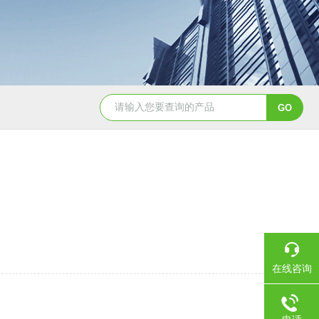
BCT-DS-A4-CNBCT 平台、落地计数秤
AE504-DS-
在线咨询