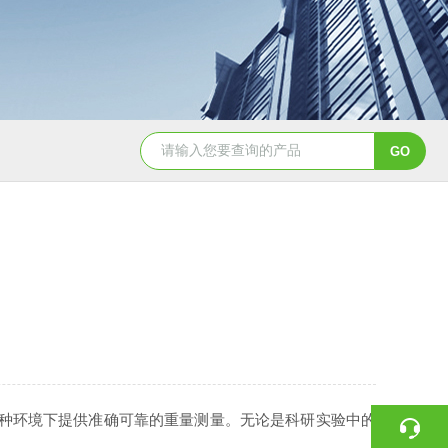
BCT-DS-A4-CNBCT 平台、落地计数秤
AE504-DS-
种环境下提供准确可靠的重量测量。无论是科研实验中的