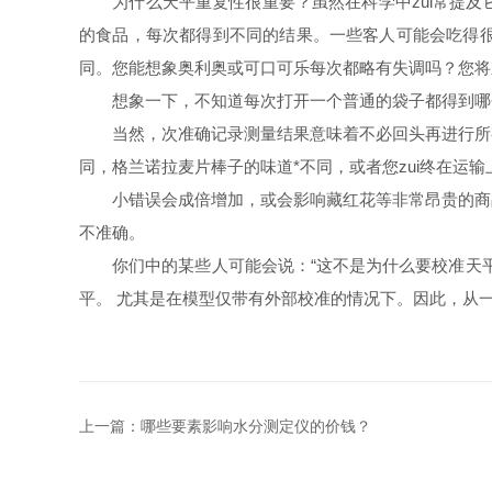
为什么天平重复性很重要？虽然在科学中zui常提及
的食品，每次都得到不同的结果。一些客人可能会吃得
同。您能想象奥利奥或可口可乐每次都略有失调吗？您将
想象一下，不知道每次打开一个普通的袋子都得到哪
当然，次准确记录测量结果意味着不必回头再进行所有
同，格兰诺拉麦片棒子的味道*不同，或者您zui终在运
小错误会成倍增加，或会影响藏红花等非常昂贵的商品
不准确。
你们中的某些人可能会说：“这不是为什么要校准天平
平。 尤其是在模型仅带有外部校准的情况下。因此，从
上一篇：
哪些要素影响水分测定仪的价钱？