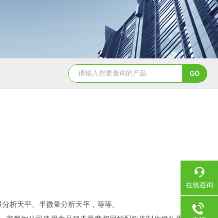
BCT-DS-A4-CNBCT 平台、落地计数秤
AE504-DS-
在线咨询
分析天平、半微量分析天平，等等。