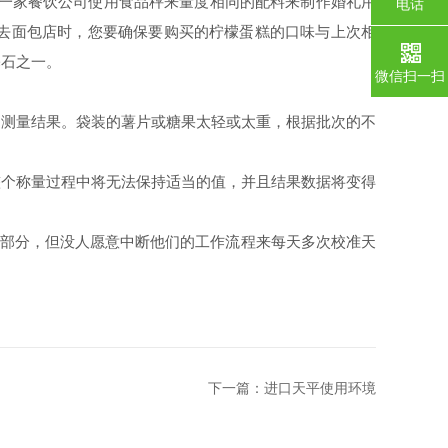
一家餐饮公司使用食品秤来量度相同的配料来制作婚礼用
电话
去面包店时，您要确保要购买的柠檬蛋糕的口味与上次相
基石之一。
微信扫一扫
测量结果。袋装的薯片或糖果太轻或太重，根据批次的不
个称量过程中将无法保持适当的值，并且结果数据将变得
部分，但没人愿意中断他们的工作流程来每天多次校准天
下一篇：
进口天平使用环境