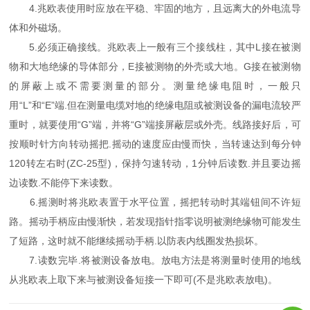
4.兆欧表使用时应放在平稳、牢固的地方，且远离大的外电流导
体和外磁场。
5.必须正确接线。兆欧表上一般有三个接线柱，其中L接在被测
物和大地绝缘的导体部分，E接被测物的外壳或大地。G接在被测物
的屏蔽上或不需要测量的部分。测量绝缘电阻时，一般只
用“L”和“E”端.但在测量电缆对地的绝缘电阻或被测设备的漏电流较严
重时，就要使用“G”端，并将“G”端接屏蔽层或外壳。线路接好后，可
按顺时针方向转动摇把.摇动的速度应由慢而快，当转速达到每分钟
120转左右时(ZC-25型)，保持匀速转动，1分钟后读数.并且要边摇
边读数.不能停下来读数。
6.摇测时将兆欧表置于水平位置，摇把转动时其端钮间不许短
路。摇动手柄应由慢渐快，若发现指针指零说明被测绝缘物可能发生
了短路，这时就不能继续摇动手柄.以防表内线圈发热损坏。
7.读数完毕.将被测设备放电。放电方法是将测量时使用的地线
从兆欧表上取下来与被测设备短接一下即可(不是兆欧表放电)。