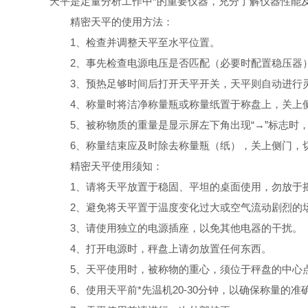
天平是定量分析工作中*的重要仪器，充分了解仪器性能
精密天平的使用方法：
1、检查并调整天平至水平位置。
2、事先检查电源电压是否匹配（必要时配置稳压器）
3、预热足够时间后打开天平开关，天平则自动进行灵
4、称量时将洁净称量瓶或称量纸置于称盘上，关上侧
5、被称物质的重量是显示屏左下角出现“→”标志时
6、称量结束应及时除去称量瓶（纸），关上侧门，切
精密天平使用须知：
1、请将天平放置于稳固、平坦的桌面使用，勿放于摇
2、避免将天平置于温度变化过大或空气流动剧烈的场
3、请使用独立的电源插座，以免其他电器的干扰。
4、打开电源时，秤盘上请勿放置任何东西。
5、天平使用时，被称物的重心，须位于秤盘的中心点
6、使用天平前*先温机20-30分钟，以确保称量的准