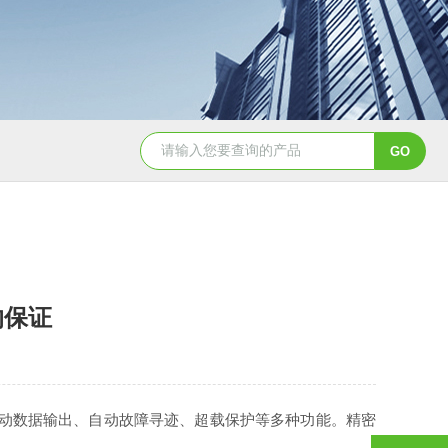
BCT-DS-A4-CNBCT 平台、落地计数秤
AE504-DS-
的保证
动数据输出、自动故障寻迹、超载保护等多种功能。精密