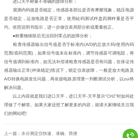
进口天平称量不准确的故障分析；
观测内码值是否稳定，传感器各部位是否有摩擦现象，稳压电源
是否稳定，运放电路是否正常，使用砝码测试秤盘四脚秤量是否平
均。依照说明书指示，进一步做仪表局部分析或重量校正。
●称重物移除后无法回到零点的故障分析；
检查传感器输出信号值是否于标准内(A/D的总放大码/使用内码
范围/底码范围)，如果信号值未在标准内，调节传感器可调电阻，将
信号值调到标准内，如无法补偿请检查传感器是否有问题，在保证传
感器输出正常(秤体稳定)情况下，锁定仪表故障，一般是放大电路及
A/D转换电路发生问题，再依据电路原理逐一判断测试分析，以zui终
解决问题。
以上内容就是我们进口天平，进口天平-天平显示“CH2”时如何处
理做了个解答。如果大家还想了解更多的内容，就请大家继续关注我
们的网站吧!
上一篇：
水分测定仪快速、准确、简便