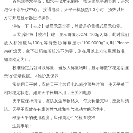
首先观察水平仪，如水平仪水泡偏移，需调整水平调节脚，是水
泡位于水平仪中心。 接通电源，天平开机预热1-3小时，预热以后，
方可开启显示器进行操作。
轻按一下【去皮】键显示器全亮，然后是称量模式显示归零。
归零后轻按【校准】键，显示屏显示CAL-100g闪烁，此时我们
放入标准砝码100g,等待数秒屏幕显示“100.0000g”同时“Please
wait”熄灭，拿下砝码如若校准不为零，则在用以上方法重新校准，
知道稳定为止。
校准稳定后就可以称量，当放入称量物时，显示屏数字稳定后显
示“g”记录数据。 4维护及保养
常使用天平时，应使天平连续通电以减少预热时间，使天平处于
相对稳定状态。如果天平长期不用，应关闭电源.
天平应保持清洁，谨防灰尘等物钻入，每次称量完毕，应及时清
洁。天平不应放在有腐蚀性气体和空气流动大的环境中。
根据天平的使用程度，应作周期性的检查校准.
注意事项：