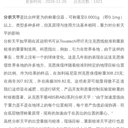
更新时间：2018-11-26 点击次数：1421
分析天平
是比台秤更为的称量仪器，可称量至0.0001g （即0.1mg）
以上。类型多种多样，但其原理与使用方法基本相同，重力对分析天
平的影响
分析天平如早期在其说明书可从Tovatech呼吁关注克恩线校准和重新
校准的重要制造商。科恩指出，例如，引力在世界各地，由于这样的
事实，世界上没有一个的球体变化。这是几年前的表现在运送克恩侏
儒世界各地的许多地方。克恩侏儒伴随着校准到特定的地理目标位置
的比例。作为结果的样品，在加利福尼亚州克恩侏儒称重308.23克;
在南非307.82克，并在南极309.82克。这些差异可能显得微不足道
我们这些旨在减肥，但进行研究，产品开发和质量控制实验室称重的
时候都显著。从克恩手册ABS和ABJ系列分析天平：“由于加速度值由
于重力是不是在地球上的每个位置相同，每个资产负债必须协调 - 符
合底层物理称量原理 - 现有的加速由于在其位的位置的重心。“
虽然分析天平的出货量能与校准，现场目标，重新校准天平进行也是