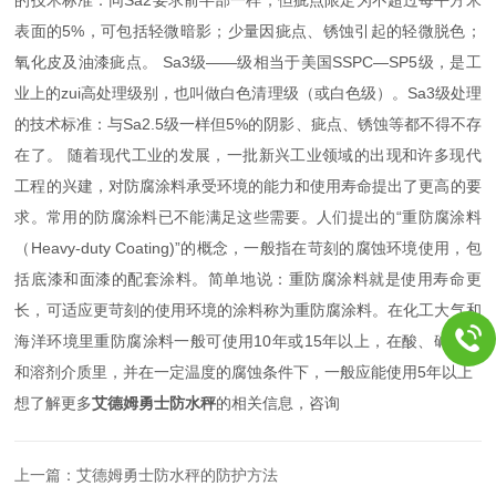
表面的5%，可包括轻微暗影；少量因疵点、锈蚀引起的轻微脱色；
氧化皮及油漆疵点。 Sa3级——级相当于美国SSPC—SP5级，是工
业上的zui高处理级别，也叫做白色清理级（或白色级）。Sa3级处理
的技术标准：与Sa2.5级一样但5%的阴影、疵点、锈蚀等都不得不存
在了。 随着现代工业的发展，一批新兴工业领域的出现和许多现代
工程的兴建，对防腐涂料承受环境的能力和使用寿命提出了更高的要
求。常用的防腐涂料已不能满足这些需要。人们提出的“重防腐涂料
（Heavy-duty Coating)”的概念，一般指在苛刻的腐蚀环境使用，包
括底漆和面漆的配套涂料。简单地说：重防腐涂料就是使用寿命更
长，可适应更苛刻的使用环境的涂料称为重防腐涂料。在化工大气和
海洋环境里重防腐涂料一般可使用10年或15年以上，在酸、碱、盐
和溶剂介质里，并在一定温度的腐蚀条件下，一般应能使用5年以上
想了解更多
艾德姆勇士防水秤
的相关信息，咨询
上一篇：
艾德姆勇士防水秤的防护方法