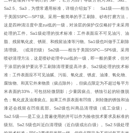
Sa2.5、Sa3，为惯常通用标准，详细介绍如下： Sa1级——相当
于美国SSPC—SP7级。采用一般简单的手工刷除、砂布打磨方法，
这是四种清洁度中度zui低的一级，对涂层的保护仅仅略好于未采用
处理的工件。Sa1级处理的技术标准：工件表面应不可见油污、油
脂、残留氧化皮、锈斑、和残留油漆等污物。Sa1级也叫做手工刷除
清理级。（或清扫级） Sa2级——相当于美国SSPC—SP6级。采用
喷砂清理方法，这是喷砂处理中zui低的一级，即一般的要求，但对
于涂层的保护要比手工刷除清理要提高许多。Sa2级处理的技术标
准：工件表面应不可见油腻、污垢、氧化皮、锈皮、油漆、氧化物、
腐蚀物、和其它外来物质（疵点除外），但疵点限定为不超过每平方
米表面的33%，可包括轻微阴影；少量因疵点、锈蚀引起的轻微脱
色；氧化皮及油漆疵点。如果工件原表面有凹痕，则轻微的锈蚀和油
漆还会残留在凹痕底部。Sa2级也叫商品清理级（或工业级）。
Sa2.5级——是工业上普遍使用的并可以作为验收技术要求及标准的
级别。Sa2.5级也叫近白清理级（近白级或出白级）。Sa2.5级处理
的技术标准：同Sa2要求前半部一样，但疵点限定为不超过每平方米