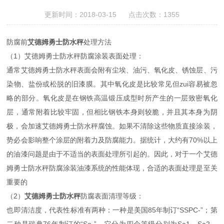
更新时间：2018-03-15 点击次数：1355
防腐前
艾德姆勇士防水秤
处理方法
（1）艾德姆勇士防水秤防腐涂装表面处理：
通常艾德姆勇士防水秤表面会附有尘埃、油污、氧化皮、锈蚀层、污
染物、盐份或松脱的旧漆膜。其中氧化皮是比较常见但zui容易被忽
略的部分。氧化皮是在钢铁高温锻压成型时所产生的一层致密氧化
层，通常附着比较牢固，但相比钢铁本身则较脆，并且其本身为阴
极，会加速艾德姆勇士防水秤腐蚀。如果不清除这些物质直接涂装，
势必会影响整个涂层的附着力及防腐能力。据统计，大约有70%以上
的油漆问题是由于不适当的表面处理所引起的。因此，对于一个艾德
姆勇士防水秤防腐涂装油漆系统的性能体现，合适的表面处理是至关
重要的
（2）
艾德姆勇士防水秤
防腐表面清理等级：
也即清洁度，代表性标准有两种：一种是美国85年制订“SSPC-”；第
二种是瑞典76年制订的“Sa-”，它分为四个等级分别为Sa1、Sa2、